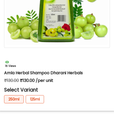
16 Views
Amla Herbal Shampoo Dharani Herbals
₹130.00
₹130.00 /per unit
Select Variant
250ml
125ml