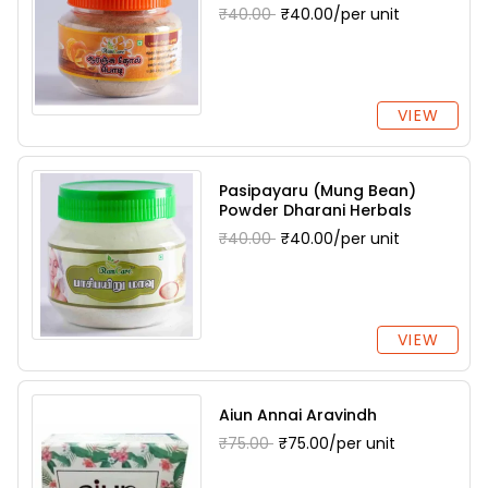
₹40.00
₹40.00/per unit
VIEW
Pasipayaru (Mung Bean)
Powder Dharani Herbals
₹40.00
₹40.00/per unit
VIEW
Aiun Annai Aravindh
₹75.00
₹75.00/per unit