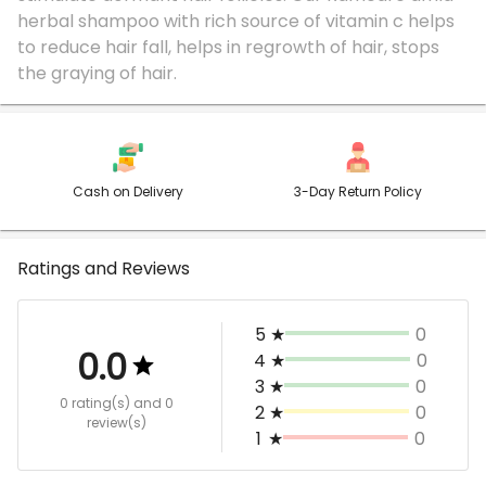
herbal shampoo with rich source of vitamin c helps
to reduce hair fall, helps in regrowth of hair, stops
Cash on Delivery
3-Day Return Policy
Ratings and Reviews
5
★
0
0.0
4
★
0
3
★
0
0 rating(s)
and 0
2
★
0
review(s)
1
★
0